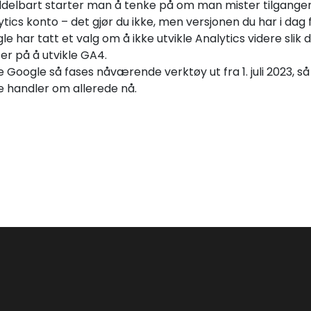
delbart starter man å tenke på om man mister tilgangen 
tics konto – det gjør du ikke, men versjonen du har i dag fas
e har tatt et valg om å ikke utvikle Analytics videre slik d
er på å utvikle GA4.
e Google så fases nåværende verktøy ut fra 1. juli 2023, s
e handler om allerede nå.