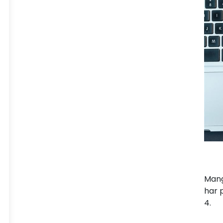
Mang
har 
4.