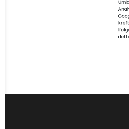
Umid
Analy
Googl
kreft
Ifølg
dett