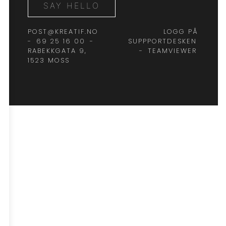
SAY HELLO
POST@KREATIF.NO
LOGG PÅ
-
69 25 16 00
-
SUPPPORTDESKEN
RABEKKGATA 9,
-
TEAMVIEWER
1523 MOSS