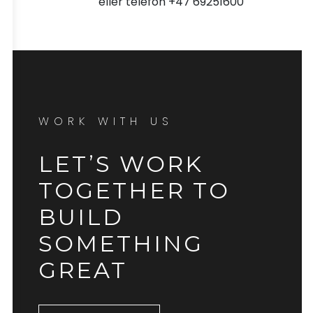
eller telefon +47 69251600
WORK WITH US
LET’S WORK
TOGETHER TO
BUILD
SOMETHING
GREAT