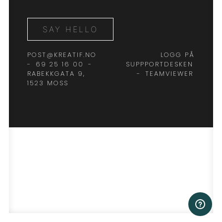
SAY HELLO
POST@KREATIF.NO
LOGG PÅ
-
69 25 16 00
-
SUPPPORTDESKEN
RABEKKGATA 9,
-
TEAMVIEWER
1523 MOSS