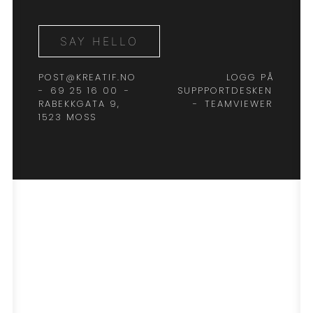
SAY HELLO
POST@KREATIF.NO
LOGG PÅ
-
69 25 16 00
-
SUPPPORTDESKEN
RABEKKGATA 9,
-
TEAMVIEWER
1523 MOSS