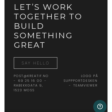
LET’S WORK
TOGETHER TO
BUILD
SOMETHING
GREAT
SAY HELLO
POST@KREATIF.NO
LOGG PÅ
-
69 25 16 00
-
SUPPPORTDESKEN
RABEKKGATA 9,
-
TEAMVIEWER
1523 MOSS