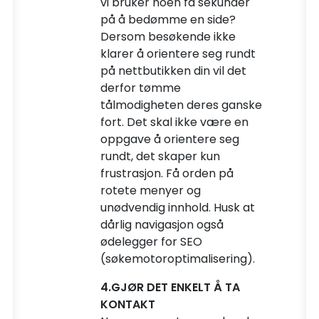
vi bruker noen få sekunder
på å bedømme en side?
Dersom besøkende ikke
klarer å orientere seg rundt
på nettbutikken din vil det
derfor tømme
tålmodigheten deres ganske
fort. Det skal ikke være en
oppgave å orientere seg
rundt, det skaper kun
frustrasjon. Få orden på
rotete menyer og
unødvendig innhold. Husk at
dårlig navigasjon også
ødelegger for SEO
(søkemotoroptimalisering).
4.GJØR DET ENKELT Å TA
KONTAKT