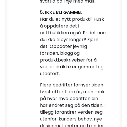
svartid på linje med mail.
5. IKKE BLI GAMMEL
Har du et nytt produkt? Husk
å oppdatere det i
nettbutikken også. Er det noe
du ikke tilbyr lenger? Fjern
det. Oppdater jevnlig
forsiden, blogg og
produktbeskrivelser for å
vise at du ikke er gammel og
utdatert.
Flere bedrifter fornyer siden
først etter flere år, men tenk
på hvor mye bedriften din
har endret seg på den tiden. I
tillegg forandrer verden seg
utenfor; kunders behov, nye
designmuligheter og trender